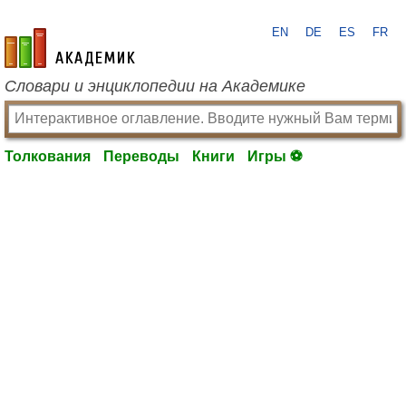
EN
DE
ES
FR
academic.ru
Словари и энциклопедии на Академике
Толкования
Переводы
Книги
Игры ⚽