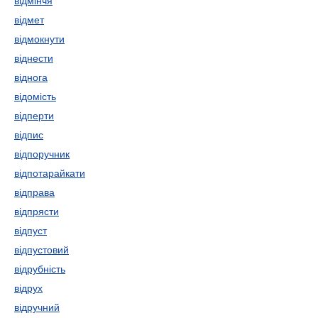
відмінчя
відмет
відмокнути
віднести
віднога
відомість
відперти
відпис
відпоручник
відпотарайкати
відправа
відпрясти
відпуст
відпустовий
відрубність
відрух
відручний