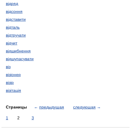
відряд
відсоння
відставити
відталь
відтручати
відчит
відшибнення
відшупасувати
віз
візіонер
візір
візітація
Страницы
←
предыдущая
следующая
→
1
2
3