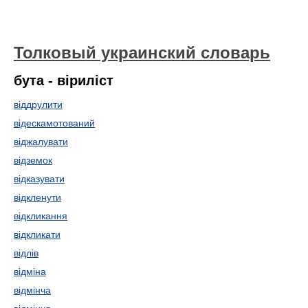
Толковый украинский словарь
бута - віриліст
віддрулити
відескамотований
віджалувати
відземок
відказувати
відкленути
відкликання
відкликати
відлів
відміна
відмінча